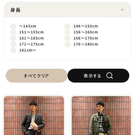
身長
～145cm
146～150cm
151～155cm
156～160cm
161～165cm
166～170cm
171～175cm
176～180cm
181cm～
すべてクリア
表示する