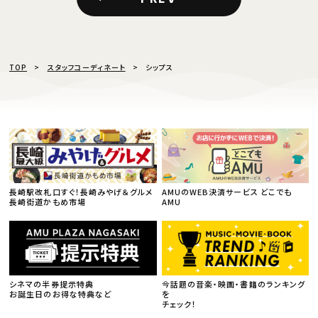
TOP
スタッフコーディネート
シップス
長崎駅改札口すぐ！長崎みやげ＆グルメ
AMUのWEB決済サービス どこでも
長崎街道かもめ市場
AMU
シネマの半券提示特典
今話題の音楽・映画・書籍のランキング
お誕生日のお得な特典など
を
チェック！