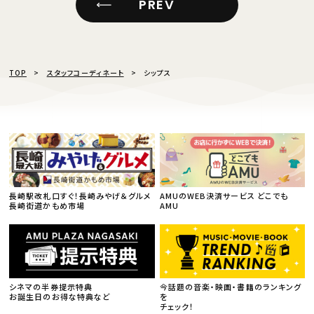
PREV
TOP
スタッフコーディネート
シップス
長崎駅改札口すぐ！長崎みやげ＆グルメ
AMUのWEB決済サービス どこでも
長崎街道かもめ市場
AMU
シネマの半券提示特典
今話題の音楽・映画・書籍のランキング
お誕生日のお得な特典など
を
チェック！