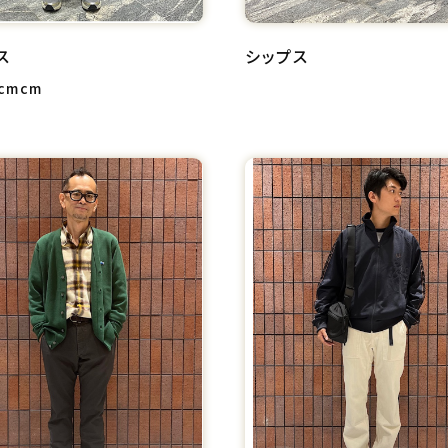
ス
シップス
2cmcm