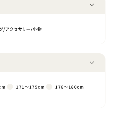
グ/アクセサリー/小物
cm
171～175cm
176～180cm