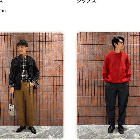
ス
シップス
cm