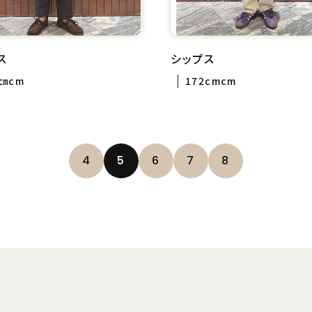
ス
シップス
4㎝cm
172cmcm
4
5
6
7
8