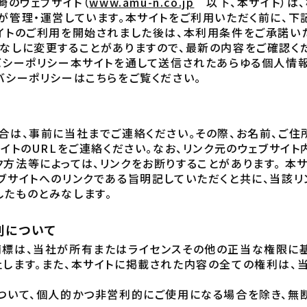
崎のウェブサイト（
www.amu-n.co.jp
以下、本サイト）は、
が管理・運営しています。本サイトをご利用いただく前に、
イトのご利用を開始されました後は、本利用条件をご承諾い
なしに変更することがありますので、最新の内容をご確認く
バシーポリシー本サイトを通して送信されたあらゆる個人情
バシーポリシーはこちらをご覧ください。
合は、事前に当社までご連絡ください。その際、お名前、ご住
サイトのURLをご連絡ください。なお、リンク元のウェブサイ
方法等によっては、リンクをお断りすることがあります。 本
ブサイトへのリンクである旨明記していただくと共に、当該リ
たものとみなします。
利について
商標は、当社が所有またはライセンスその他の正当な権限に基
します。また、本サイトに掲載された内容の全ての権利は、
ついて、個人的かつ非営利的にご使用になる場合を除き、無断