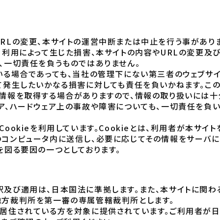
RLの変更、本サイトの運営中断または中止を行う事がありま
・利用によって生じた損害、本サイトの内容やURLの変更及
、一切責任を負うものではありません。
いる場合であっても、当社の管理下にない第三者のウェブサ
て発生したいかなる損害に対しても責任を負いかねます。この
情報を取得する場合がありますので、情報の取り扱いには十
ア、ハードウェア上の事故や障害についても、一切責任を負い
ookieを利用しています。Cookieとは、利用者が本サイ
のコンピュータ内に送信し、必要に応じてその情報をサーバに
を図る要因の一つとしております。
及び適用は、日本国法に準拠します。また、本サイトに関わ
地方裁判所を第一審の専属管轄裁判所とします。
に居住されている方を対象に提供されています。ご利用者が