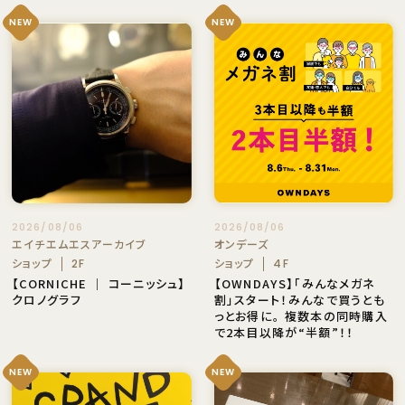
NEW
NEW
2026/08/06
2026/08/06
オンデーズ
エイチエムエスアーカイブ
ショップ
ショップ
4F
2F
【OWNDAYS】「みんなメガネ
【CORNICHE ｜ コーニッシュ】
割」スタート！みんなで買うとも
クロノグラフ
っとお得に。 複数本の同時購入
で2本目以降が“半額”！！
NEW
NEW