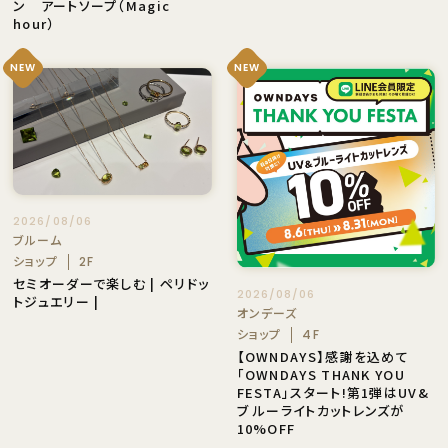
ン アートソープ（Magic
hour）
NEW
NEW
2026/08/06
ブルーム
ショップ
2F
セミオーダーで楽しむ | ペリドッ
2026/08/06
トジュエリー |
オンデーズ
ショップ
4F
【OWNDAYS】感謝を込めて
「OWNDAYS THANK YOU
FESTA」スタート!第1弾はUV&
ブ ルーライトカットレンズが
10%OFF