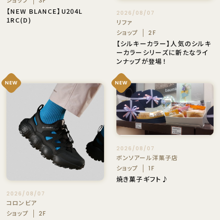
3F
【NEW BLANCE】U204L
2026/08/07
1RC(D)
リファ
ショップ
2F
【シルキーカラー】人気のシルキ
ーカラーシリーズに新たなライ
ンナップが登場！
NEW
NEW
2026/08/07
ボンソアール洋菓子店
ショップ
1F
焼き菓子ギフト♪
2026/08/07
コロンビア
ショップ
2F