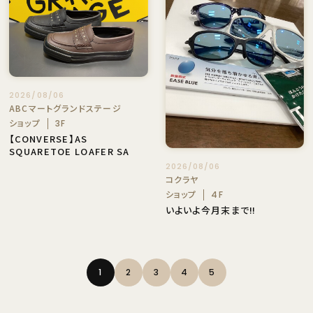
2026/08/06
ABCマートグランドステージ
ショップ
3F
【CONVERSE】AS
SQUARETOE LOAFER SA
2026/08/06
コクラヤ
ショップ
4F
いよいよ今月末まで‼️
1
2
3
4
5