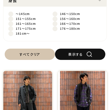
身長
～145cm
146～150cm
151～155cm
156～160cm
161～165cm
166～170cm
171～175cm
176～180cm
181cm～
すべてクリア
表示する