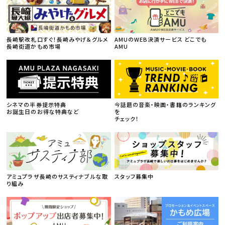
長崎駅改札口すぐ！長崎みやげ＆グルメ
AMUのWEB決済サービス どこでも
長崎街道かもめ市場
AMU
シネマの半券提示特典
今話題の音楽・映画・書籍のランキング
お誕生日のお得な特典など
を
チェック！
アミュプラザ長崎のサスティナブルな取
スタッフ募集中
り組み