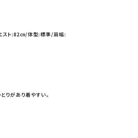
エスト:82㎝/体型:標準/肩幅:
ゆとりがあり着やすい。