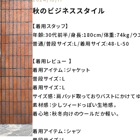
秋のビジネススタイル
【着用スタッフ】
年齢:30代前半/身長:180cm/体重:74kg/ウ
普通/普段サイズ:L/着用サイズ:48-L-50
【着用レビュー 】
着用アイテム：ジャケット
普段サイズ：L
着用サイズ：L
サイズ感：肩パッド取っておりバストにかけて
素材感：少しツィードっぽい生地感。
着心地：秋冬向けのウールだか軽い。
着用アイテム：シャツ
普段サイズ：L