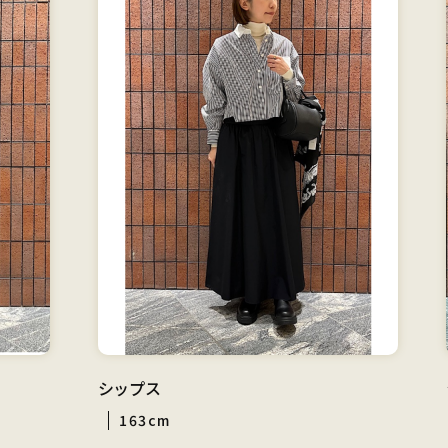
シップス
163cm