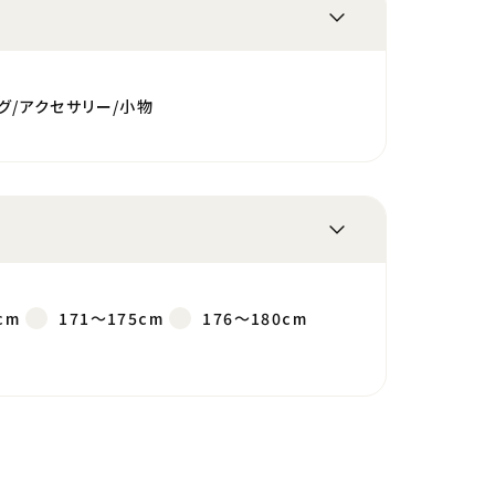
グ/アクセサリー/小物
cm
171～175cm
176～180cm