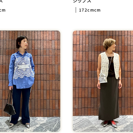
ス
シップス
cm
172cmcm