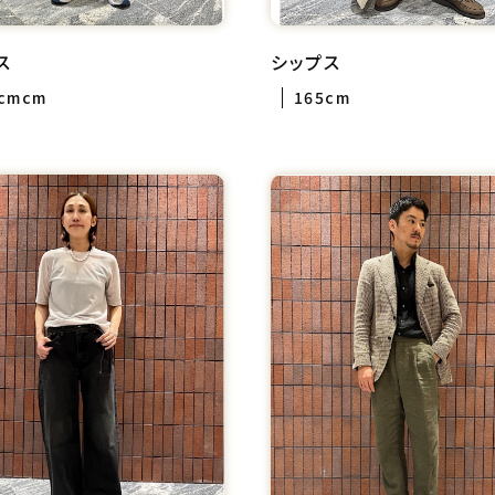
ス
シップス
2cmcm
165cm