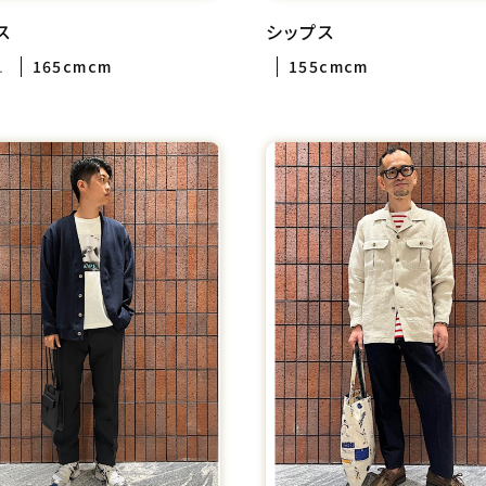
ス
シップス
1
165cmcm
155cmcm