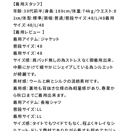
【着用スタッフ】
年齢:30代前半/身長:180cm/体重:74kg/ウエスト:8
2㎝/体型:標準/肩幅:普通/普段サイズ:48/L/48着用
サイズ:48/L/48
【着用レビュー 】
着用アイテム：ジャケット
普段サイズ：48
着用サイズ：48
サイズ感：肩パッド無しの為ストレスなく御着用出来、
中胴にかけて緩やかにシェイプしている為シルエット
が綺麗です。
素材感：ウールと麻とシルクの混紡素材です。
着用感：裏地も背抜き仕様の為軽量感があり、春夏か
ら秋口までご着用出来ます。
着用アイテム：長袖シャツ
普段サイズ：LL
着用サイズ：LL
サイズ感：タイトでもワイドでもなく、程よくキレイなシ
ルエット。ドレス商材でありながら着丈も短めでカジュ