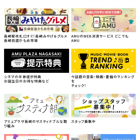
長崎駅改札口すぐ！長崎みやげ＆グルメ
AMUのWEB決済サービス どこでも
長崎街道かもめ市場
AMU
シネマの半券提示特典
今話題の音楽・映画・書籍のランキング
お誕生日のお得な特典など
を
チェック！
アミュプラザ長崎のサスティナブルな取
スタッフ募集中
り組み