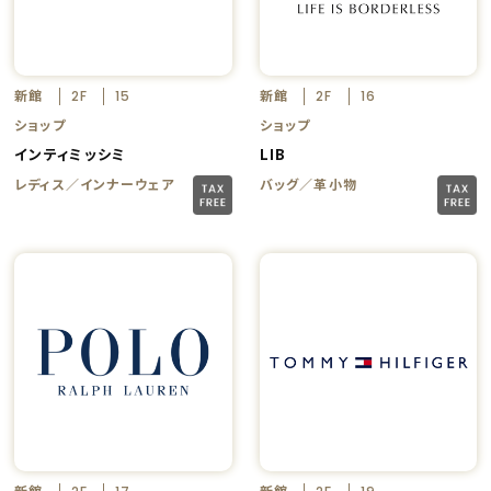
新館
新館
2F
15
2F
16
ショップ
ショップ
インティミッシミ
LIB
レディス／インナーウェア
バッグ／革小物
新館
新館