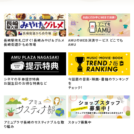
長崎駅改札口すぐ！長崎みやげ＆グルメ
AMUのWEB決済サービス どこでも
長崎街道かもめ市場
AMU
シネマの半券提示特典
今話題の音楽・映画・書籍のランキング
お誕生日のお得な特典など
を
チェック！
アミュプラザ長崎のサスティナブルな取
スタッフ募集中
り組み