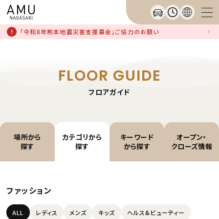
「令和8年熊本地震災害支援募金」ご協力のお願い
FLOOR GUIDE
フロアガイド
場所から
カテゴリから
キーワード
オープン・
探す
探す
から探す
クローズ情報
ファッション
ALL
レディス
メンズ
キッズ
ヘルス&ビューティー