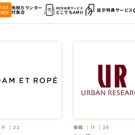
免税カウンター
WEB決済サービス
提示特典サービス
対象店
どこでもAMU
新館
1F
22
1F
26