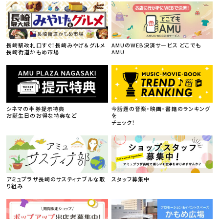
長崎駅改札口すぐ！長崎みやげ＆グルメ
AMUのWEB決済サービス どこでも
長崎街道かもめ市場
AMU
シネマの半券提示特典
今話題の音楽・映画・書籍のランキング
お誕生日のお得な特典など
を
チェック！
アミュプラザ長崎のサスティナブルな取
スタッフ募集中
り組み