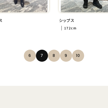
ス
シップス
172cm
6
7
8
9
10