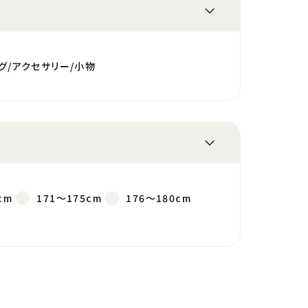
グ/アクセサリー/小物
cm
171～175cm
176～180cm