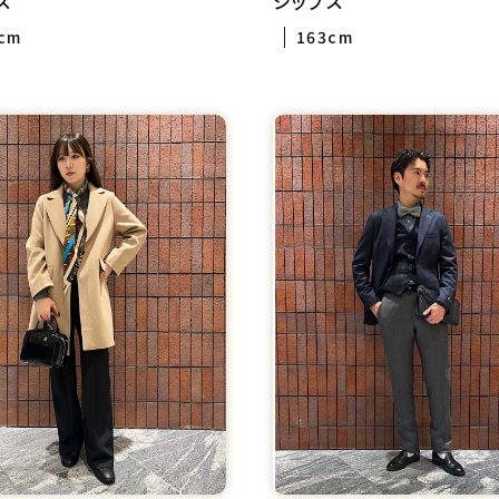
ス
シップス
cm
163cm