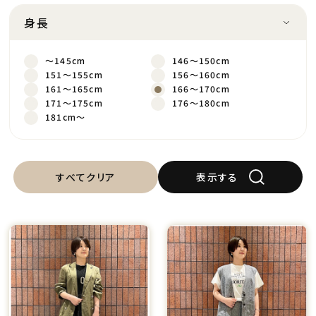
身長
～145cm
146～150cm
151～155cm
156～160cm
161～165cm
166～170cm
171～175cm
176～180cm
181cm～
すべてクリア
表示する