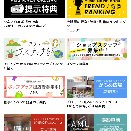
シネマの半券提示特典
今話題の音楽・映画・書籍のランキング
お誕生日のお得な特典など
を
チェック！
アミュプラザ長崎のサスティナブルな取
スタッフ募集中
り組み
催事・イベント出店のご案内
プロモーション＆イベントスペース
「かもめ広場」ご利用案内