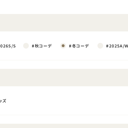
2026S/S
#秋コーデ
#冬コーデ
#2025A/
ッズ