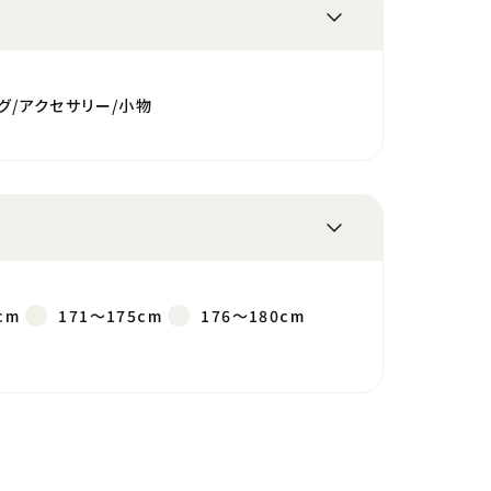
グ/アクセサリー/小物
cm
171～175cm
176～180cm