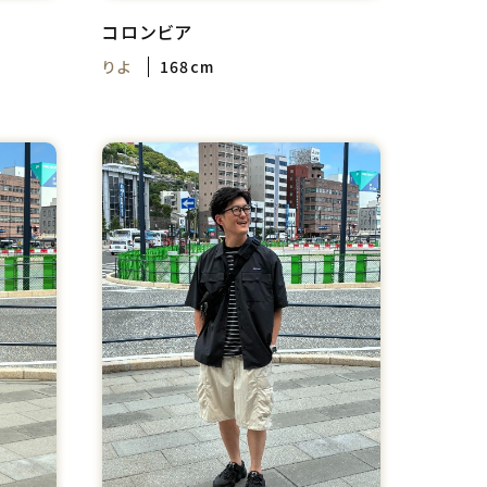
コロンビア
りよ
168cm