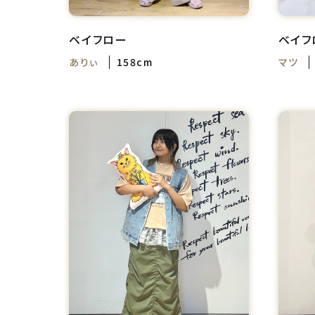
ベイフロー
ベイフ
ありぃ
158cm
マツ