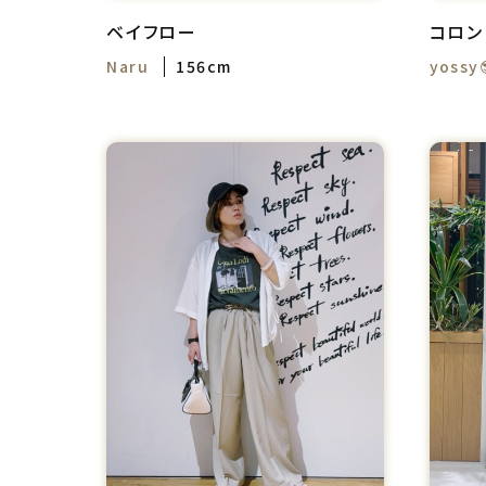
ベイフロー
コロン
Naru
156cm
yossy