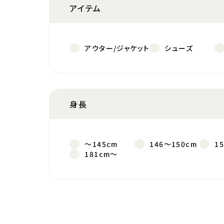
アイテム
アウター/ジャケット
シューズ
身長
～145cm
146～150cm
1
181cm～