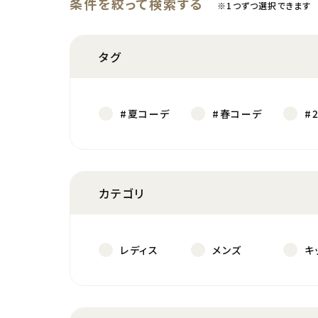
条件を絞って検索する
※1つずつ選択できます
タグ
#夏コーデ
#春コーデ
#
カテゴリ
レディス
メンズ
キ