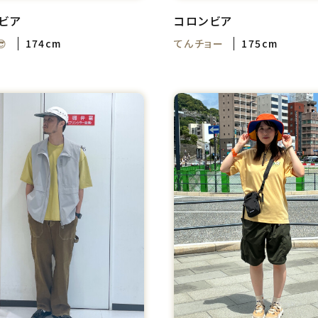
ビア
コロンビア
😎
174cm
てんチョー
175cm