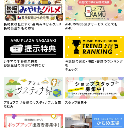
長崎駅改札口すぐ！長崎みやげ＆グルメ
AMUのWEB決済サービス どこでも
長崎街道かもめ市場
AMU
シネマの半券提示特典
今話題の音楽・映画・書籍のランキング
お誕生日のお得な特典など
を
チェック！
アミュプラザ長崎のサスティナブルな取
スタッフ募集中
り組み