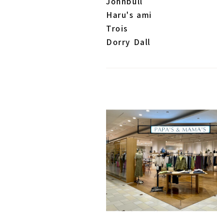
Johnbull
Haru's ami
Trois
Dorry Dall