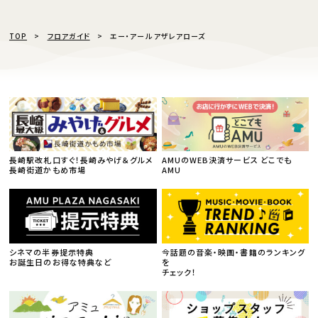
TOP
フロアガイド
エー・アール アザレアローズ
長崎駅改札口すぐ！長崎みやげ＆グルメ
AMUのWEB決済サービス どこでも
長崎街道かもめ市場
AMU
シネマの半券提示特典
今話題の音楽・映画・書籍のランキング
お誕生日のお得な特典など
を
チェック！