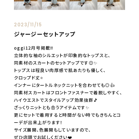
2023/11/15
ジャージーセットアップ
oggi12月号掲載‼️
立体的な袖のシルエットが印象的なトップスと、
同素材のスカートのセットアップです😊✨
トップスは程良い肉厚感で肌あたりも優しく、
クロップド丈⭐️
インナーにタートルネックニットを合わせても◎👍
同素材スカートはフロントファスナーで着脱しやすく、
ハイウエストでスタイルアップ効果抜群🎵
ざっくりニットとも合うアイテムです✨
更にセットで着用すると時間がない時でもきちんとコ
ーデが出来上がります！
サイズ展開、色展開もしていますので、
ぜひ店頭でお試しください❤️