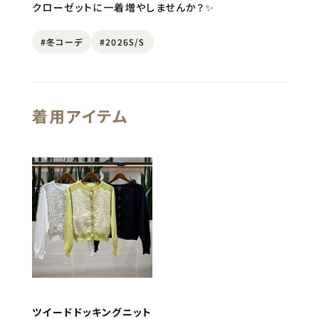
クローゼットに一着増やしませんか？✨
#冬コーデ
#2026S/S
着用アイテム
ツイードドッキングニット