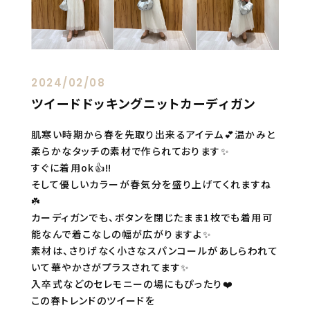
2024/02/08
ツイードドッキングニットカーディガン
肌寒い時期から春を先取り出来るアイテム💕温かみと
柔らかなタッチの素材で作られております✨
すぐに着用ok👍‼️
そして優しいカラーが春気分を盛り上げてくれますね
☘️
カーディガンでも、ボタンを閉じたまま1枚でも着用可
能なんで着こなしの幅が広がりますよ✨
素材は、さりげなく小さなスパンコールがあしらわれて
いて華やかさがプラスされてます✨
入卒式などのセレモニーの場にもぴったり❤️
この春トレンドのツイードを