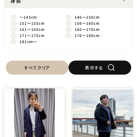
身長
～145cm
146～150cm
151～155cm
156～160cm
161～165cm
166～170cm
171～175cm
176～180cm
181cm～
すべてクリア
表示する