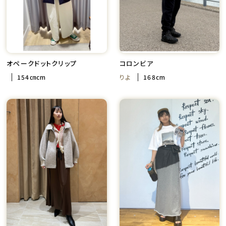
オペークドットクリップ
コロンビア
154㎝cm
りよ
168cm