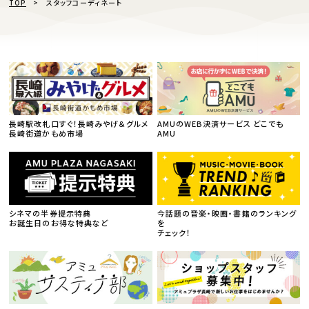
TOP
スタッフコーディネート
長崎駅改札口すぐ！長崎みやげ＆グルメ
AMUのWEB決済サービス どこでも
長崎街道かもめ市場
AMU
シネマの半券提示特典
今話題の音楽・映画・書籍のランキング
お誕生日のお得な特典など
を
チェック！