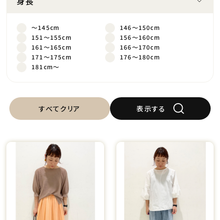
身長
～145cm
146～150cm
151～155cm
156～160cm
161～165cm
166～170cm
171～175cm
176～180cm
181cm～
すべてクリア
表示する