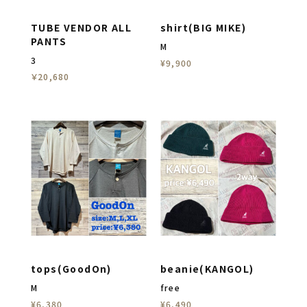
TUBE VENDOR ALL
shirt(BIG MIKE)
PANTS
M
3
¥9,900
￥20,680
tops(GoodOn)
beanie(KANGOL)
M
free
¥6,380
¥6,490