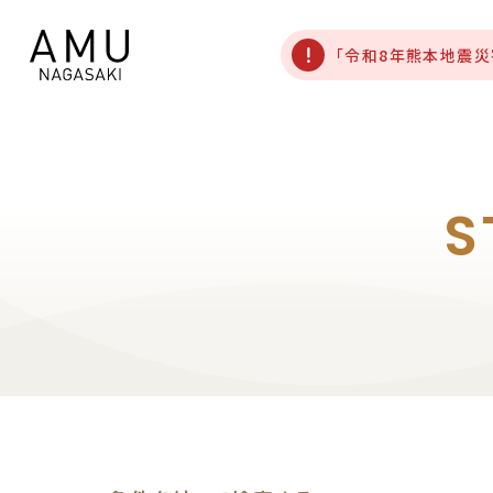
「令和8年熊本地震
S