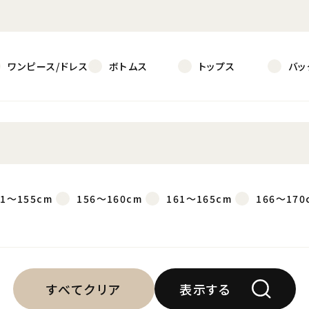
ワンピース/ドレス
ボトムス
トップス
バッ
51～155cm
156～160cm
161～165cm
166～170
すべてクリア
表示する