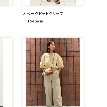
オペークドットクリップ
154㎝cm