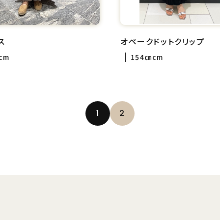
ス
オペークドットクリップ
cm
154㎝cm
1
2