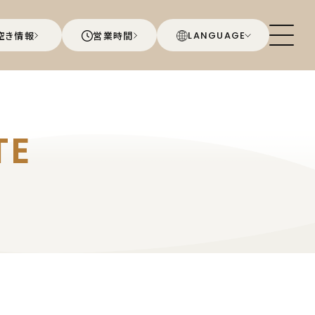
空き情報
営業時間
LANGUAGE
TE