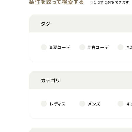
条件を絞って検索する
※1つずつ選択できます
タグ
#夏コーデ
#春コーデ
#
カテゴリ
レディス
メンズ
キ