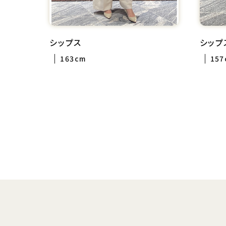
シップス
シップ
163cm
157