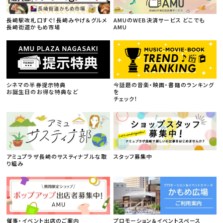
長崎駅改札口すぐ！長崎みやげ＆グルメ
AMUのWEB決済サービス どこでも
長崎街道かもめ市場
AMU
シネマの半券提示特典
今話題の音楽・映画・書籍のランキング
お誕生日のお得な特典など
を
チェック！
アミュプラザ長崎のサスティナブルな取
スタッフ募集中
り組み
催事・イベント出店のご案内
プロモーション＆イベントスペース