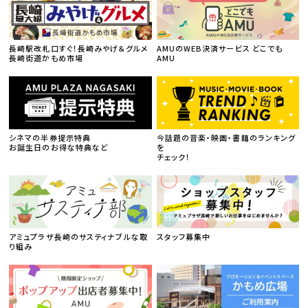
長崎駅改札口すぐ！長崎みやげ＆グルメ
AMUのWEB決済サービス どこでも
長崎街道かもめ市場
AMU
シネマの半券提示特典
今話題の音楽・映画・書籍のランキング
お誕生日のお得な特典など
を
チェック！
アミュプラザ長崎のサスティナブルな取
スタッフ募集中
り組み