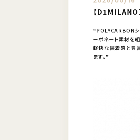
2026/05/16
【D1MILA
❝POLYCARB
ーボネート素材を組
軽快な装着感と豊富
ます。❞