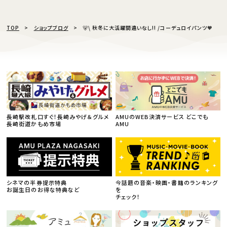
TOP
ショップブログ
🐻\ 秋冬に大活躍間違いなし!! /コーデュロイパンツ🧡
長崎駅改札口すぐ！長崎みやげ＆グルメ
AMUのWEB決済サービス どこでも
長崎街道かもめ市場
AMU
シネマの半券提示特典
今話題の音楽・映画・書籍のランキング
お誕生日のお得な特典など
を
チェック！