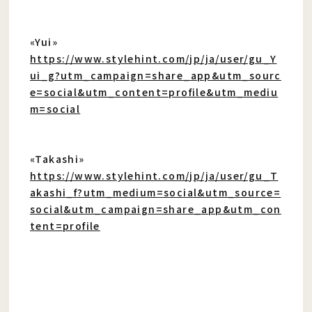
«Yui»
https://www.stylehint.com/jp/ja/user/gu_Y
ui_g?utm_campaign=share_app&utm_sourc
e=social&utm_content=profile&utm_mediu
m=social
«Takashi»
https://www.stylehint.com/jp/ja/user/gu_T
akashi_f?utm_medium=social&utm_source=
social&utm_campaign=share_app&utm_con
tent=profile