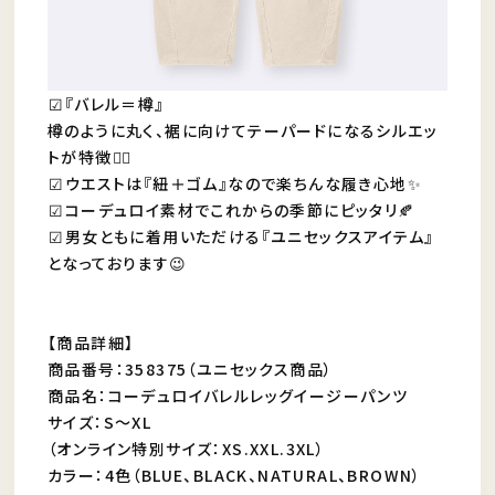
︎︎︎︎☑︎『バレル＝樽』
樽のように丸く、裾に向けてテーパードになるシルエッ
トが特徴☝🏻
︎︎︎︎︎︎☑︎ウエストは『紐＋ゴム』なので楽ちんな履き心地✨
︎︎︎︎︎︎☑︎コーデュロイ素材でこれからの季節にピッタリ🍂
︎︎︎︎︎︎☑︎男女ともに着用いただける『ユニセックスアイテム』
となっております😉
︎︎︎︎︎︎
【商品詳細】
商品番号：358375（ユニセックス商品）
商品名：コーデュロイバレルレッグイージーパンツ
サイズ：S〜XL
（オンライン特別サイズ：XS.XXL.3XL）
カラー：4色（BLUE、BLACK、NATURAL、BROWN）