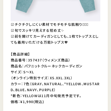
︎︎︎︎☑︎チクチクしにくい素材でモチモチな肌触り🙆🏻‍♀️
︎︎︎︎☑︎旬でスッキリ見えする短め丈✨
︎︎︎︎☑︎前を開けてカーディガンとしても、1枚でトップスとし
ても着用いただける万能トップス💖
【商品詳細】
商品番号：357437（ウィメンズ商品）
商品名：パフニットクルーネックカーディガン
サイズ：S〜XL
（オンライン特別サイズ：XS.XXL.3XL）
カラー：7色（GRAY、NATURAL、*YELLOW、MUSTAR
D、BLUE、NAVY、PURPLE）
*新色：YELLOWは11月中旬発売予定です。
価格：¥1,990(税込)