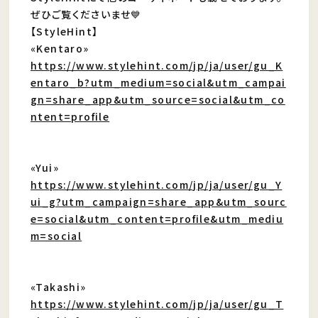
ぜひご覧くださいませ💙
【StyleHint】
«Kentaro»
https://www.stylehint.com/jp/ja/user/gu_K
entaro_b?utm_medium=social&utm_campai
gn=share_app&utm_source=social&utm_co
ntent=profile
«Yui»
https://www.stylehint.com/jp/ja/user/gu_Y
ui_g?utm_campaign=share_app&utm_sourc
e=social&utm_content=profile&utm_mediu
m=social
«Takashi»
https://www.stylehint.com/jp/ja/user/gu_T