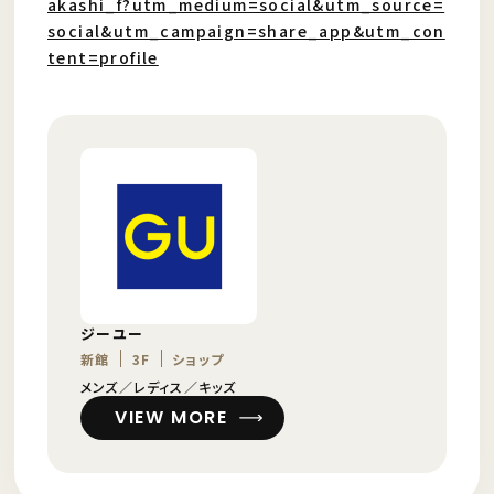
akashi_f?utm_medium=social&utm_source=
social&utm_campaign=share_app&utm_con
tent=profile
ジーユー
新館
3F
ショップ
メンズ／レディス／キッズ
VIEW MORE