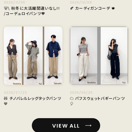
2025/11/05
2025/10/09
🐻\ 秋冬に大活躍間違いなし!!
🍂 カーディガンコーデ 🍁
/コーデュロイパンツ🧡
2025/07/23
2025/06/25
🧸 チノバレルレッグタックパンツ
☁️ パフスウェットバギーパンツ
🤎
🎈
VIEW ALL