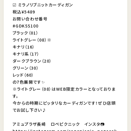
☑︎ ミラノリブニットカーディガン
税込¥5489
お問い合わせ番号
#GDK55100
ブラック（01）
ライトグレー（08）※
キナリ（16）
キナリ系（17）
ダークブラウン（20）
グリーン（30）
レッド（60）
の7色展開です✨
※ライトグレー（08）はWEB限定カラーとなっておりま
す。
今からの時期にピッタリなカーディガンです！ぜひ店頭
でお試し下さい♪
アミュプラザ長崎 ロペピクニック インスタ📷
https://instagram.com/ropepicnic_nagasak