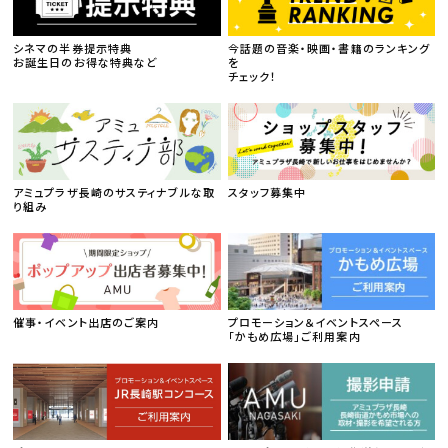
シネマの半券提示特典
今話題の音楽・映画・書籍のランキング
お誕生日のお得な特典など
を
チェック！
アミュプラザ長崎のサスティナブルな取
スタッフ募集中
り組み
催事・イベント出店のご案内
プロモーション＆イベントスペース
「かもめ広場」ご利用案内