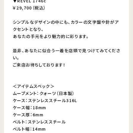
▼REVEL 1746c
￥29,700（税込）
シンプルなデザインの中にも、カラーの文字盤や針がア
クセントとなり、
あなたの手元をより魅力的に彩ります。
是非、あなたに似合う一着を店頭で見つけてみてくださ
い。
ご来店お待ちしております！
＜アイテムスペック＞
ムーブメント：クォーツ（日本製）
ケース：ステンレススチール316L
ケース幅：18mm
ケース厚：6mm
ベルト：ステンレススチール
ベルト幅：14mm