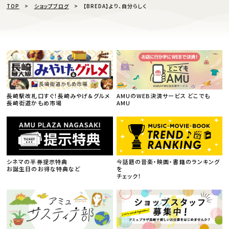
TOP
ショップブログ
【BREDA】より、自分らしく
長崎駅改札口すぐ！長崎みやげ＆グルメ
AMUのWEB決済サービス どこでも
長崎街道かもめ市場
AMU
シネマの半券提示特典
今話題の音楽・映画・書籍のランキング
お誕生日のお得な特典など
を
チェック！