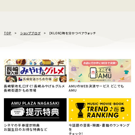
TOP
ショップブログ
【KLON】時を分かつペアウォッチ
長崎駅改札口すぐ！長崎みやげ＆グルメ
AMUのWEB決済サービス どこでも
長崎街道かもめ市場
AMU
シネマの半券提示特典
今話題の音楽・映画・書籍のランキング
お誕生日のお得な特典など
を
チェック！