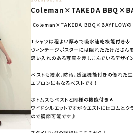
Coleman×TAKEDA BBQ×B
Coleman×TAKEDA BBQ×BAYFLO
Tシャツは程よい厚みで吸水速乾機能付き🌟
ヴィンテージポスターには隠れたたけださん
思い入れのある写真を差しこんでいるデザイ
ベストも撥水、防汚、透湿機能付きの優れた
エプロンにもなるベストです！
ボトムスもベストと同様の機能付き🌟
ワイドシルエットですがウエストにはゴムとク
ので調節可能です♪
スタイリングの詳細はこちらから↓