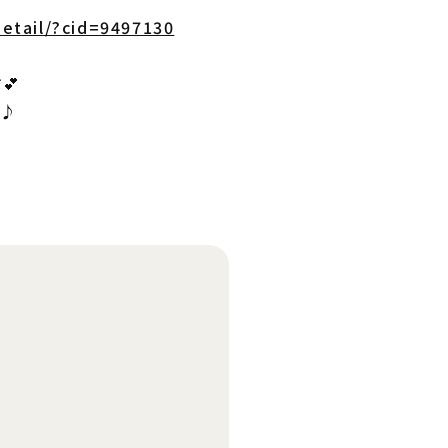
detail/?cid=9497130
💕
せ♪