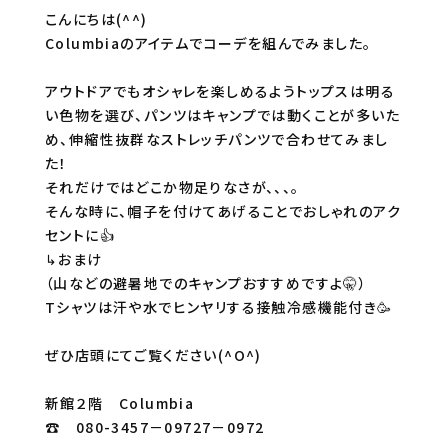
こんにちは(^^)
Columbiaのアイテムでコーデを組んでみました。
アウトドアでもオシャレを楽しめるようトップスは明る
い色物を選び、パンツはキャンプでは動くことが多いた
め、伸縮性抜群なストレッチパンツで合わせてみまし
た！
それだけではどこか物足りなさが、、、。
そんな時に、帽子を付けてあげることでおしゃれのアク
セントに👍
↳おまけ
（山などの避暑地でのキャンプおすすめですよ🤫）
Tシャツは汗や水でヒンヤリする接触冷感機能付き🥳
ぜひ店頭にてご覧ください(^O^)
新館２階 Columbia
☎ 080-3457－09727－0972