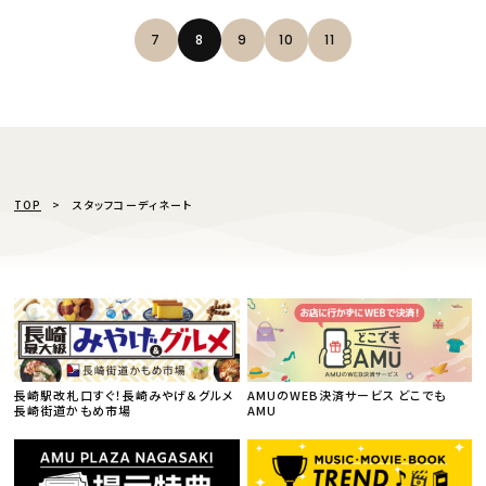
7
8
9
10
11
TOP
スタッフコーディネート
長崎駅改札口すぐ！長崎みやげ＆グルメ
AMUのWEB決済サービス どこでも
長崎街道かもめ市場
AMU