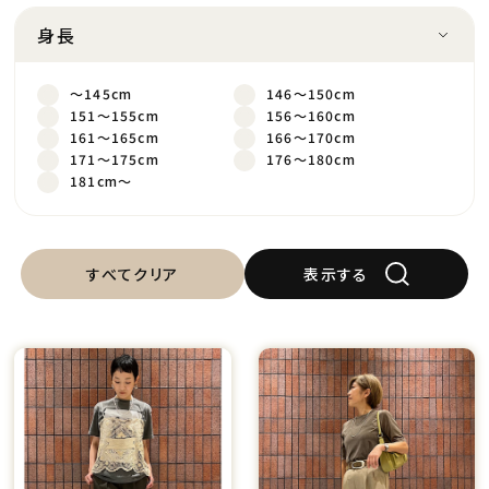
身長
～145cm
146～150cm
151～155cm
156～160cm
161～165cm
166～170cm
171～175cm
176～180cm
181cm～
すべてクリア
表示する