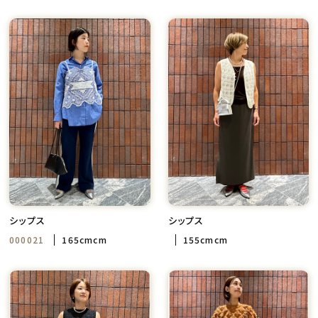
シップス
シップス
000021
165cmcm
155cmcm