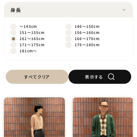
身長
～145cm
146～150cm
151～155cm
156～160cm
161～165cm
166～170cm
171～175cm
176～180cm
181cm～
すべてクリア
表示する