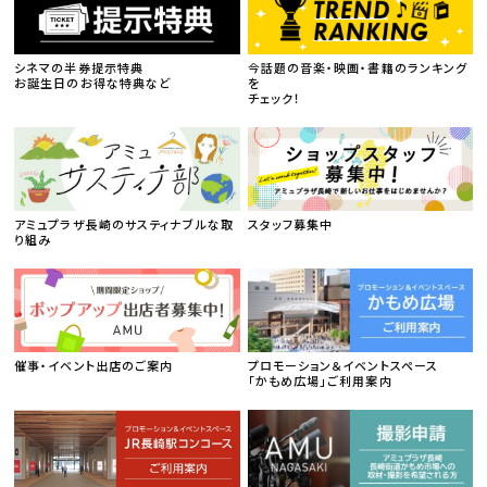
シネマの半券提示特典
今話題の音楽・映画・書籍のランキング
お誕生日のお得な特典など
を
チェック！
アミュプラザ長崎のサスティナブルな取
スタッフ募集中
り組み
催事・イベント出店のご案内
プロモーション＆イベントスペース
「かもめ広場」ご利用案内