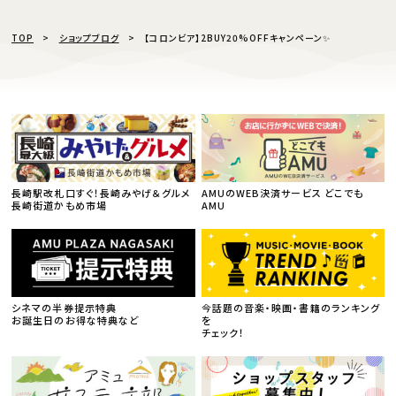
TOP
ショップブログ
【コロンビア】2BUY20%OFFキャンペーン✨
長崎駅改札口すぐ！長崎みやげ＆グルメ
AMUのWEB決済サービス どこでも
長崎街道かもめ市場
AMU
シネマの半券提示特典
今話題の音楽・映画・書籍のランキング
お誕生日のお得な特典など
を
チェック！