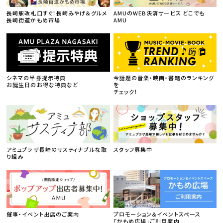
長崎駅改札口すぐ！長崎みやげ＆グルメ
AMUのWEB決済サービス どこでも
長崎街道かもめ市場
AMU
シネマの半券提示特典
今話題の音楽・映画・書籍のランキング
お誕生日のお得な特典など
を
チェック！
アミュプラザ長崎のサスティナブルな取
スタッフ募集中
り組み
催事・イベント出店のご案内
プロモーション＆イベントスペース
「かもめ広場」ご利用案内