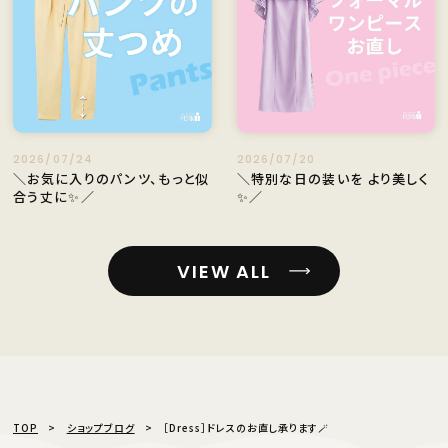
2026/07/24
2026/07/20
＼お気に入りのパンツ、もっと似
＼特別な日の装いを より美しく
合う丈に✨／
✨／
VIEW ALL
TOP
ショップブログ
［Dress］ドレスのお直し承ります🪄