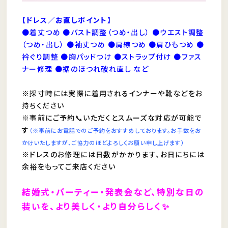
【ドレス／お直しポイント】
●着丈つめ ●バスト調整（つめ・出し） ●ウエスト調整
（つめ・出し） ●袖丈つめ ●肩線つめ ●肩ひもつめ ●
衿ぐり調整 ●胸パッドつけ ●ストラップ付け ●ファス
ナー修理 ●裾のほつれ破れ直し など
※採寸時には実際に着用されるインナーや靴などをお
持ちください
※事前にご予約📞いただくとスムーズな対応が可能で
す
（※事前にお電話でのご予約をおすすめしております。お手数をお
かけいたしますが、ご協力のほどよろしくお願い申し上げます）
※ドレスのお修理には日数がかかります、お日にちには
余裕をもってご来店ください
結婚式・パーティー・発表会など、特別な日の
装いを、より美しく・より自分らしく✨