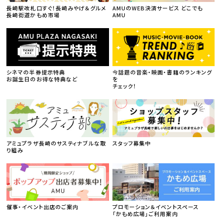
長崎駅改札口すぐ！長崎みやげ＆グルメ
AMUのWEB決済サービス どこでも
長崎街道かもめ市場
AMU
シネマの半券提示特典
今話題の音楽・映画・書籍のランキング
お誕生日のお得な特典など
を
チェック！
アミュプラザ長崎のサスティナブルな取
スタッフ募集中
り組み
催事・イベント出店のご案内
プロモーション＆イベントスペース
「かもめ広場」ご利用案内