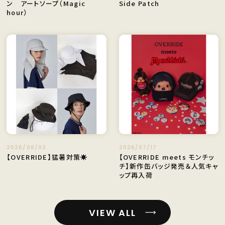
ン アートソープ（Magic
Side Patch
hour）
2026/08/03
2026/07/17
【OVERRIDE】猛暑対策☀️
【OVERRIDE meets モンチッ
チ】新作缶バッジ発売＆人気キャ
ップ再入荷
VIEW ALL