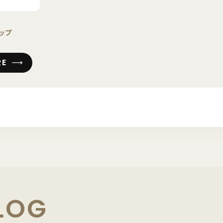
ップ
RE
LOG