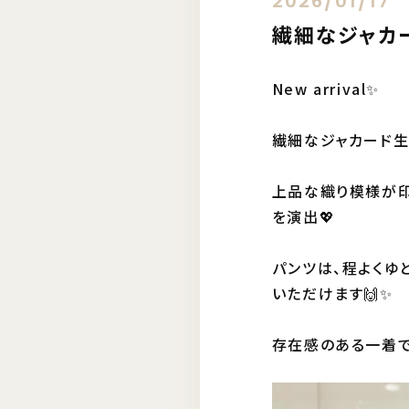
2026/01/17
繊細なジャカ
New arrival✨️
繊細なジャカード生
上品な織り模様が印
を演出💖
パンツは、程よくゆ
いただけます🙌✨
存在感のある一着で