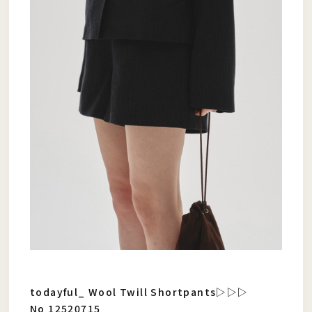
todayful_ Wool Twill Shortpants▷▷▷
No 12520715