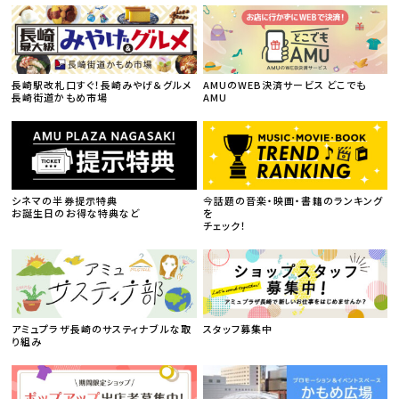
長崎駅改札口すぐ！長崎みやげ＆グルメ
AMUのWEB決済サービス どこでも
長崎街道かもめ市場
AMU
シネマの半券提示特典
今話題の音楽・映画・書籍のランキング
お誕生日のお得な特典など
を
チェック！
アミュプラザ長崎のサスティナブルな取
スタッフ募集中
り組み