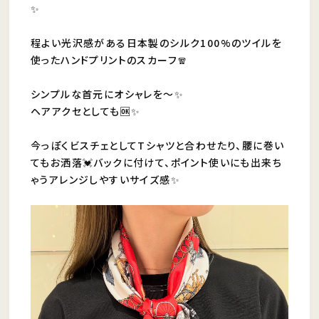
✨
程よい光沢感がある日本製のシルク100%のツイルを
使ったハンドプリントのスカーフ🧣
シンプルな首元にオシャレを〜✨
ヘアアクセとしても🆗✨
今っぽくビスチェとしてTシャツと合わせたり、腰に巻い
てもお洒落💓バックに付けて、ポイント使いにも出来ち
ゃうアレンジしやすいサイズ感✨