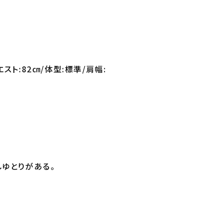
エスト:82㎝/体型:標準/肩幅:
しゆとりがある。