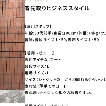
春先取りビジネススタイル
【着用スタッフ】
年齢:30代前半/身長:180cm/体重:74kg/ウ
普通/普段サイズ:L・50/着用サイズ:L・50
【着用レビュー 】
着用アイテム：コート
普段サイズ：L
着用サイズ：L
サイズ：ジャケットの上から羽織れるぐらい少
素材感：薄手でのコート
着心地：ナイロンシルクの為着やすい。
着用アイテム：スラックス