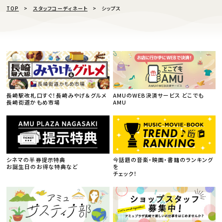
TOP
スタッフコーディネート
シップス
長崎駅改札口すぐ！長崎みやげ＆グルメ
AMUのWEB決済サービス どこでも
長崎街道かもめ市場
AMU
シネマの半券提示特典
今話題の音楽・映画・書籍のランキング
お誕生日のお得な特典など
を
チェック！